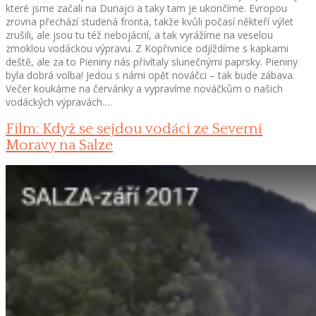
které jsme začali na Dunajci a taky tam je ukončíme. Evropou
zrovna přechází studená fronta, takže kvůli počasí někteří výlet
zrušili, ale jsou tu též nebojácní, a tak vyrážíme na veselou
zmoklou vodáckou výpravu. Z Kopřivnice odjíždíme s kapkami
deště, ale za to Pieniny nás přivítaly slunečnými paprsky. Pieniny
byla dobrá volba! Jedou s námi opět nováčci – tak bude zábava.
Večer koukáme na červánky a vypravíme nováčkům o našich
vodáckých výpravách.…
Film: Když se sejdou vodáci ze Severní
Moravy na Salze