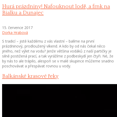
Hurá prázdniny! Nafouknout lodě, a frnk na
Bialku a Dunajec
15. července 2017
Dorka Hrabová
S tradicí – jistě každému z vás vlastní – balíme na první
prázdninový, prodloužený víkend. A kdo by od nás čekal něco
jiného, než výlet na vodu? Jenže většina vodáků z naší partičky je
silně postižená prací, a tak vyrážíme z podbeskydí jen čtyři. Né, že
by nás to ale trápilo, alespoň se v malé skupince můžeme snadno
poschovávat a přespávat rovnou u vody.
Balkánské krasové řeky