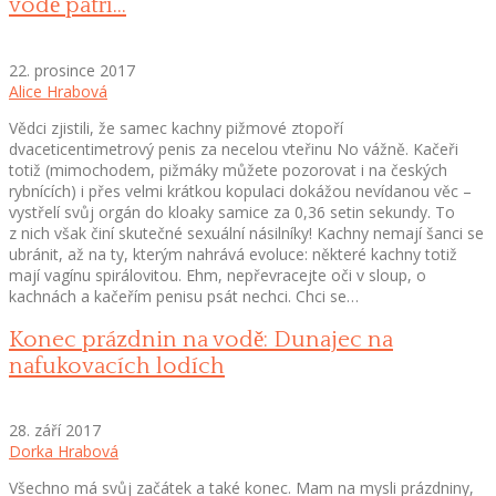
vodě patří…
22. prosince 2017
Alice Hrabová
Vědci zjistili, že samec kachny pižmové ztopoří
dvaceticentimetrový penis za necelou vteřinu No vážně. Kačeři
totiž (mimochodem, pižmáky můžete pozorovat i na českých
rybnících) i přes velmi krátkou kopulaci dokážou nevídanou věc –
vystřelí svůj orgán do kloaky samice za 0,36 setin sekundy. To
z nich však činí skutečné sexuální násilníky! Kachny nemají šanci se
ubránit, až na ty, kterým nahrává evoluce: některé kachny totiž
mají vagínu spirálovitou. Ehm, nepřevracejte oči v sloup, o
kachnách a kačeřím penisu psát nechci. Chci se…
Konec prázdnin na vodě: Dunajec na
nafukovacích lodích
28. září 2017
Dorka Hrabová
Všechno má svůj začátek a také konec. Mam na mysli prázdniny,