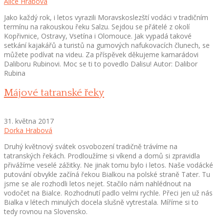
Alice Hrabová
Jako každý rok, i letos vyrazili Moravskoslezští vodáci v tradičním
termínu na rakouskou řeku Salzu. Sejdou se přátelé z okolí
Kopřivnice, Ostravy, Vsetína i Olomouce. Jak vypadá takové
setkání kajakářů a turistů na gumových nafukovacích člunech, se
můžete podívat na videu. Za příspěvek děkujeme kamarádovi
Daliboru Rubinovi. Moc se ti to povedlo Dalisu! Autor: Dalibor
Rubina
Májové tatranské řeky
31. května 2017
Dorka Hrabová
Druhý květnový svátek osvobození tradičně trávíme na
tatranských řekách. Prodloužíme si víkend a domů si zpravidla
přivážíme veselé zážitky. Ne jinak tomu bylo i letos. Naše vodácké
putování obvykle začíná řekou Bialkou na polské straně Tater. Tu
jsme se ale rozhodli letos nejet. Stačilo nám nahlédnout na
vodočet na Bialce. Rozhodnutí padlo velmi rychle. Přeci jen už nás
Bialka v létech minulých docela slušně vytrestala. Míříme si to
tedy rovnou na Slovensko.