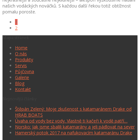
našich vodáckých nováčků. S každou další řekou totiž obtížnost
pomalu poroste.
1
2
Mapa stránek
Home
O nás
Produkty
Servis
Půjčovna
Galerie
Blog
Kontakt
Nejnovější články
Štěpán Zelený: Moje zkušenost s katamaránem Drake od
HRAB BOATS
Úvaha od vody bez vody. Vlastně ti kačeři k vodě patří…
Norsko: Jak jsme sbalili katamarány a jeli pádlovat na sever
Hamerský potok 2017 na nafukovacím katamaránu Drake