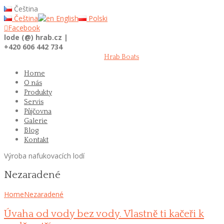
Čeština
Čeština
English
Polski

Facebook
lode (@) hrab.cz |
+420 606 442 734
Hrab Boats
Home
O nás
Produkty
Servis
Půjčovna
Galerie
Blog
Kontakt
Výroba nafukovacích lodí
Nezaradené
Home
Nezaradené
Úvaha od vody bez vody. Vlastně ti kačeři k