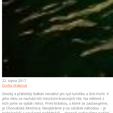
22. srpna 2017
Dorka Hrabová
Divoký a přátelský Balkán nenabízí jen ryzí turistiku a širá moře. V
jeho nitru se nachází též množství krasových řek. Na některé z
nich jsme se vydali i letos. První kráskou, u které se zastavujeme,
je Chorvatská Mrežnica. Nevybíráme ji na začátek náhodou – je
nejkrásnější a současně nejklidnější – alespoň vyzkoušíme nadání