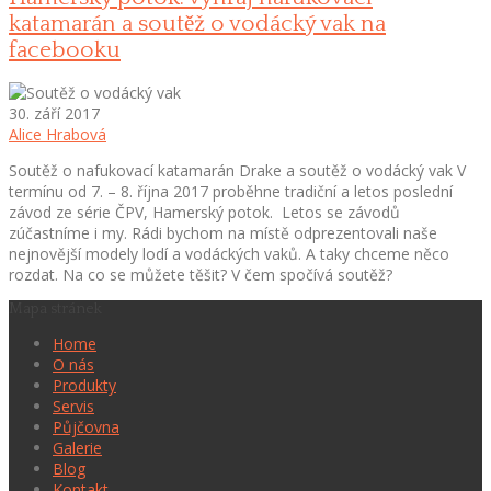
katamarán a soutěž o vodácký vak na
facebooku
30. září 2017
Alice Hrabová
Soutěž o nafukovací katamarán Drake a soutěž o vodácký vak V
termínu od 7. – 8. října 2017 proběhne tradiční a letos poslední
závod ze série ČPV, Hamerský potok. Letos se závodů
zúčastníme i my. Rádi bychom na místě odprezentovali naše
nejnovější modely lodí a vodáckých vaků. A taky chceme něco
rozdat. Na co se můžete těšit? V čem spočívá soutěž?
Mapa stránek
Home
O nás
Produkty
Servis
Půjčovna
Galerie
Blog
Kontakt