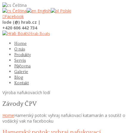
Čeština
Čeština
English
Polski

Facebook
lode (@) hrab.cz |
+420 606 442 734
Hrab Boats
Home
O nás
Produkty
Servis
Půjčovna
Galerie
Blog
Kontakt
Výroba nafukovacích lodí
Závody ČPV
Home
Hamerský potok: vyhraj nafukovací katamarán a soutěž o
vodácký vak na facebooku
Hamerský potok: vyhraj nafukovací