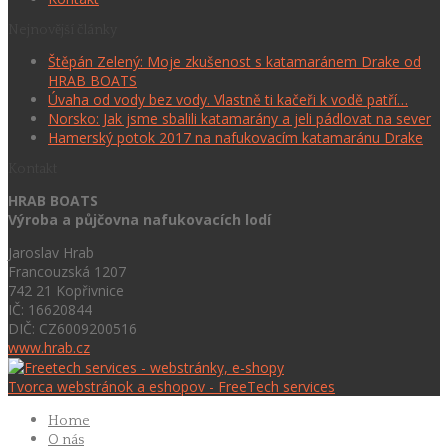
Nejnovější články
Štěpán Zelený: Moje zkušenost s katamaránem Drake od
HRAB BOATS
Úvaha od vody bez vody. Vlastně ti kačeři k vodě patří…
Norsko: Jak jsme sbalili katamarány a jeli pádlovat na sever
Hamerský potok 2017 na nafukovacím katamaránu Drake
Kontakt
HRAB BOATS
Výroba a půjčovna nafukovacích lodí
Jaroslav Hrab
Francouzská 1207
742 21 Kopřivnice
IČ: 16620844
DIČ: CZ6009200516
www.hrab.cz
Tvorca webstránok a eshopov - FreeTech services
Home
O nás