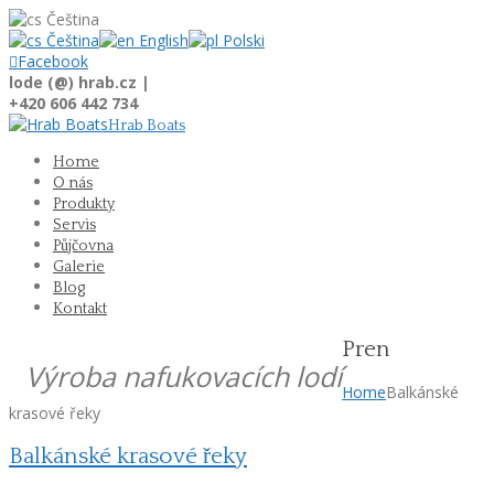
Čeština
Čeština
English
Polski

Facebook
lode (@) hrab.cz |
+420 606 442 734
Hrab Boats
Home
O nás
Produkty
Servis
Půjčovna
Galerie
Blog
Kontakt
Pren
Výroba nafukovacích lodí
Home
Balkánské
krasové řeky
Balkánské krasové řeky