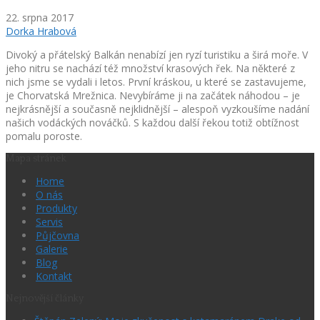
22. srpna 2017
Dorka Hrabová
Divoký a přátelský Balkán nenabízí jen ryzí turistiku a širá moře. V
jeho nitru se nachází též množství krasových řek. Na některé z
nich jsme se vydali i letos. První kráskou, u které se zastavujeme,
je Chorvatská Mrežnica. Nevybíráme ji na začátek náhodou – je
nejkrásnější a současně nejklidnější – alespoň vyzkoušíme nadání
našich vodáckých nováčků. S každou další řekou totiž obtížnost
pomalu poroste.
Mapa stránek
Home
O nás
Produkty
Servis
Půjčovna
Galerie
Blog
Kontakt
Nejnovější články