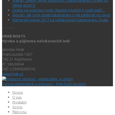
Štěpán Zelený: Moje zkušenost s katamaránem Drake od
HRAB BOATS
Úvaha od vody bez vody. Vlastně ti kačeři k vodě patří…
Norsko: Jak jsme sbalili katamarány a jeli pádlovat na sever
Hamerský potok 2017 na nafukovacím katamaránu Drake
Kontakt
HRAB BOATS
Výroba a půjčovna nafukovacích lodí
Jaroslav Hrab
Francouzská 1207
742 21 Kopřivnice
IČ: 16620844
DIČ: CZ6009200516
www.hrab.cz
Tvorca webstránok a eshopov - FreeTech services
Home
O nás
Produkty
Servis
Půjčovna