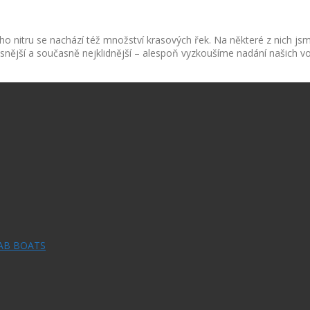
jeho nitru se nachází též množství krasových řek. Na některé z nich jsm
snější a současně nejklidnější – alespoň vyzkoušíme nadání našich v
RAB BOATS