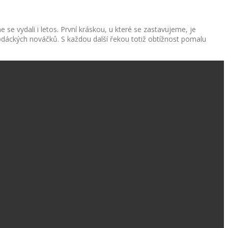
e se vydali i letos. První kráskou, u které se zastavujeme, je
odáckých nováčků. S každou další řekou totiž obtížnost pomalu