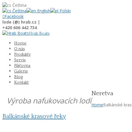
Čeština
Čeština
English
Polski

Facebook
lode (@) hrab.cz |
+420 606 442 734
Hrab Boats
Home
O nás
Produkty
Servis
Půjčovna
Galerie
Blog
Kontakt
Neretva
Výroba nafukovacích lodí
Home
Balkánské kras
Balkánské krasové řeky