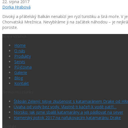
22. srpna 2017
Dorka Hrabová
Divoký a přátelský Balkán nenabízí jen ryzí turistiku a širá moře. V 
Chorvatská Mrežnica. Nevybíráme ji na začátek náhodou – je nejkrá
poroste.
Mapa stránek
Home
O nás
Produkty
Servis
Půjčovna
Galerie
Blog
Kontakt
Nejnovější články
Štěpán Zelený: Moje zkušenost s katamaránem Drake od H
Úvaha od vody bez vody. Vlastně ti kačeři k vodě patří…
Norsko: Jak jsme sbalili katamarány a jeli pádlovat na sever
Hamerský potok 2017 na nafukovacím katamaránu Drake
Kontakt