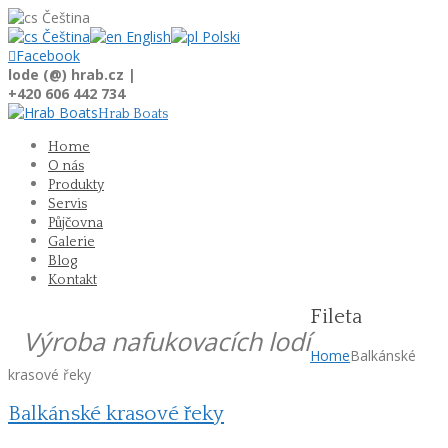
Čeština
Čeština
English
Polski

Facebook
lode (@) hrab.cz |
+420 606 442 734
Hrab Boats
Home
O nás
Produkty
Servis
Půjčovna
Galerie
Blog
Kontakt
Fileta
Výroba nafukovacích lodí
Home
Balkánské
krasové řeky
Balkánské krasové řeky