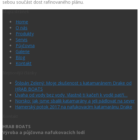
sebou součást dost rafinovaného plánu.
Mapa stránek
Home
O nás
Produkty
Servis
Půjčovna
Galerie
Blog
Kontakt
Nejnovější články
Štěpán Zelený: Moje zkušenost s katamaránem Drake od
HRAB BOATS
Úvaha od vody bez vody. Vlastně ti kačeři k vodě patří…
Norsko: Jak jsme sbalili katamarány a jeli pádlovat na sever
Hamerský potok 2017 na nafukovacím katamaránu Drake
Kontakt
HRAB BOATS
Výroba a půjčovna nafukovacích lodí