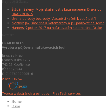
Nejnovější články
Štěpán Zelený: Moje zkušenost s katamaránem Drake od
HRAB BOATS
Úvaha od vody bez vody. Vlastně ti kačeři k vodě patří…
Norsko: Jak jsme sbalili katamarány a jeli pádlovat na sever
Hamerský potok 2017 na nafukovacím katamaránu Drake
Kontakt
HRAB BOATS
Výroba a půjčovna nafukovacích lodí
Jaroslav Hrab
Francouzská 1207
742 21 Kopřivnice
IČ: 16620844
DIČ: CZ6009200516
www.hrab.cz
Tvorca webstránok a eshopov - FreeTech services
Home
O nás