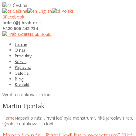
Čeština
Čeština
English
Polski

Facebook
lode (@) hrab.cz |
+420 606 442 734
Hrab Boats
Home
O nás
Produkty
Servis
Půjčovna
Galerie
Blog
Kontakt
Výroba nafukovacích lodí
Martin Pjentak
Home
Napsali o nás: „První loď byla monstrum“, říká Jaroslav Hrab,
výrobce nafukovacích lodí
Napsali o nás: „První loď byla monstrum“, říká