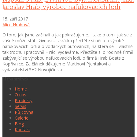
Jaroslav Hrab, výrobce nafukovacích lodí
15. září 2017
Alice Hrabová
O tom, jak jsme začínali a jak pokračujeme… také o tom, jak se z
vášně může stát i živnost… zkrátka přečtěte si něco o výrobě
nafukovacích lodí a o vodáckých putováních, na která se – vlastně
tak trochu i pracovně – rádi vydáváme. Přečtěte si o rodinné firmě
zabývající se výrobou nafukovacích lodí, o firmě Hrab Boats z
Kopřivnice. Za článek děkujeme Martinovi Pjentakovi a
vydavatelství 5+2 Novojičínsko.
Mapa stránek
Home
O nás
Produkty
Servis
Půjčovna
Galerie
Blog
Kontakt