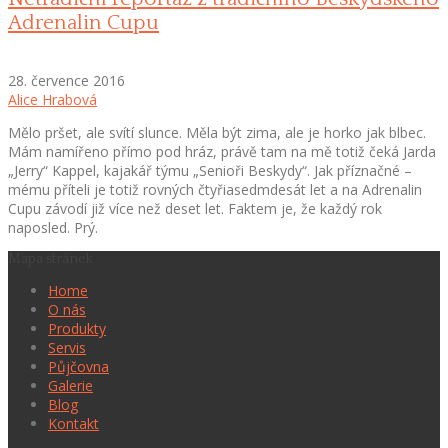
Adrenalin Cupu
28. července 2016
Alice Hrabová
Mělo pršet, ale svítí slunce. Měla být zima, ale je horko jak blbec.
Mám namířeno přímo pod hráz, právě tam na mě totiž čeká Jarda
„Jerry“ Kappel, kajakář týmu „Senioři Beskydy“. Jak příznačné –
mému příteli je totiž rovných čtyřiasedmdesát let a na Adrenalin
Cupu závodí již více než deset let. Faktem je, že každý rok
naposled. Prý.
Mapa stránek
Home
O nás
Produkty
Servis
Půjčovna
Galerie
Blog
Kontakt