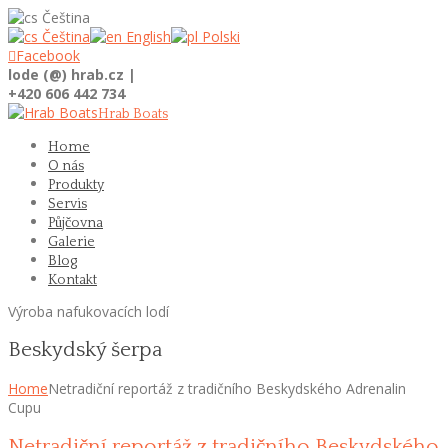
Čeština
Čeština
English
Polski

Facebook
lode (@) hrab.cz |
+420 606 442 734
Hrab Boats
Home
O nás
Produkty
Servis
Půjčovna
Galerie
Blog
Kontakt
Výroba nafukovacích lodí
Beskydský šerpa
Home
Netradiční reportáž z tradičního Beskydského Adrenalin
Cupu
Netradiční reportáž z tradičního Beskydského