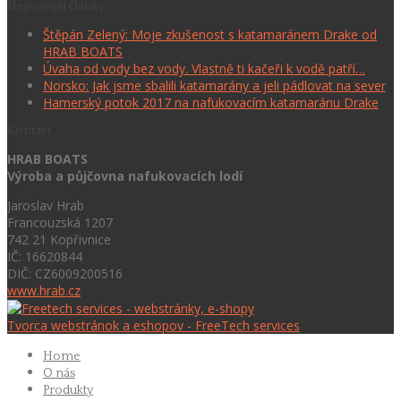
Nejnovější články
Štěpán Zelený: Moje zkušenost s katamaránem Drake od
HRAB BOATS
Úvaha od vody bez vody. Vlastně ti kačeři k vodě patří…
Norsko: Jak jsme sbalili katamarány a jeli pádlovat na sever
Hamerský potok 2017 na nafukovacím katamaránu Drake
Kontakt
HRAB BOATS
Výroba a půjčovna nafukovacích lodí
Jaroslav Hrab
Francouzská 1207
742 21 Kopřivnice
IČ: 16620844
DIČ: CZ6009200516
www.hrab.cz
Tvorca webstránok a eshopov - FreeTech services
Home
O nás
Produkty