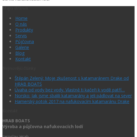
Mapa stránek
Home
O nás
Produkty
Servis
Půjčovna
Galerie
Blog
Kontakt
Nejnovější články
Štěpán Zelený: Moje zkušenost s katamaránem Drake od
HRAB BOATS
Úvaha od vody bez vody. Vlastně ti kačeři k vodě patří…
Norsko: Jak jsme sbalili katamarány a jeli pádlovat na sever
Hamerský potok 2017 na nafukovacím katamaránu Drake
Kontakt
HRAB BOATS
Výroba a půjčovna nafukovacích lodí
Jaroslav Hrab