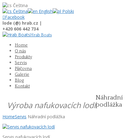
Čeština
Čeština
English
Polski

Facebook
lode (@) hrab.cz |
+420 606 442 734
Hrab Boats
Home
O nás
Produkty
Servis
Půjčovna
Galerie
Blog
Kontakt
Náhradní
Výroba nafukovacích lodí
podlážka
Home
Servis
Náhradní podlážka
Servis nafukovacích lodí