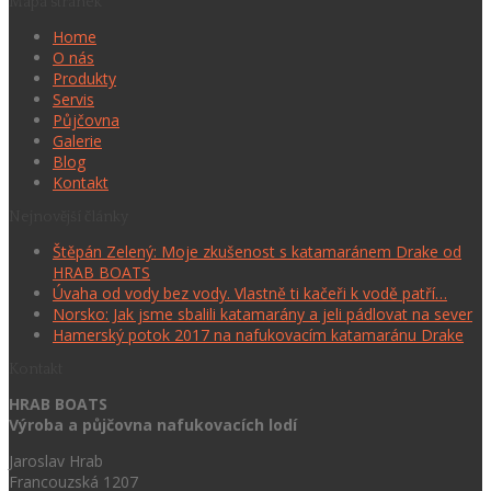
Mapa stránek
Home
O nás
Produkty
Servis
Půjčovna
Galerie
Blog
Kontakt
Nejnovější články
Štěpán Zelený: Moje zkušenost s katamaránem Drake od
HRAB BOATS
Úvaha od vody bez vody. Vlastně ti kačeři k vodě patří…
Norsko: Jak jsme sbalili katamarány a jeli pádlovat na sever
Hamerský potok 2017 na nafukovacím katamaránu Drake
Kontakt
HRAB BOATS
Výroba a půjčovna nafukovacích lodí
Jaroslav Hrab
Francouzská 1207