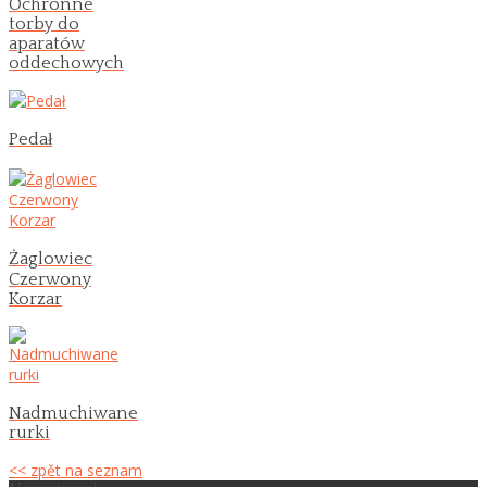
Ochronne
torby do
aparatów
oddechowych
Pedał
Żaglowiec
Czerwony
Korzar
Nadmuchiwane
rurki
<< zpět na seznam