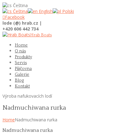
Čeština
Čeština
English
Polski

Facebook
lode (@) hrab.cz |
+420 606 442 734
Hrab Boats
Home
O nás
Produkty
Servis
Půjčovna
Galerie
Blog
Kontakt
Výroba nafukovacích lodí
Nadmuchiwana rurka
Home
Nadmuchiwana rurka
Nadmuchiwana rurka