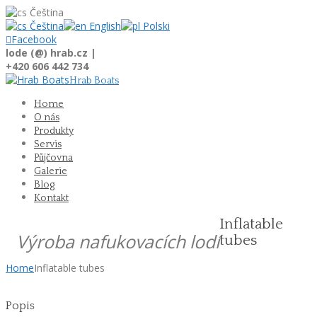
Čeština
Čeština
English
Polski

Facebook
lode (@) hrab.cz |
+420 606 442 734
Hrab Boats
Home
O nás
Produkty
Servis
Půjčovna
Galerie
Blog
Kontakt
Inflatable
Výroba nafukovacích lodí
tubes
Home
Inflatable tubes
Popis