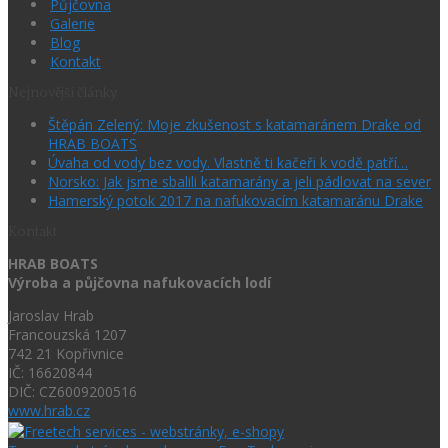
Půjčovna
Galerie
Blog
Kontakt
Nejnovější články
Štěpán Zelený: Moje zkušenost s katamaránem Drake od
HRAB BOATS
Úvaha od vody bez vody. Vlastně ti kačeři k vodě patří…
Norsko: Jak jsme sbalili katamarány a jeli pádlovat na sever
Hamerský potok 2017 na nafukovacím katamaránu Drake
Kontakt
HRAB BOATS
Výroba a půjčovna nafukovacích lodí
Jaroslav Hrab
Francouzská 1207
742 21 Kopřivnice
IČ: 16620844
DIČ: CZ6009200516
www.hrab.cz