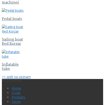
machines
Pedal boats
Sailing boat
Red Korzar
Inflatable
tube
<< zpět na seznam
Mapa stránek
Home
O nás
Produkty
Servis