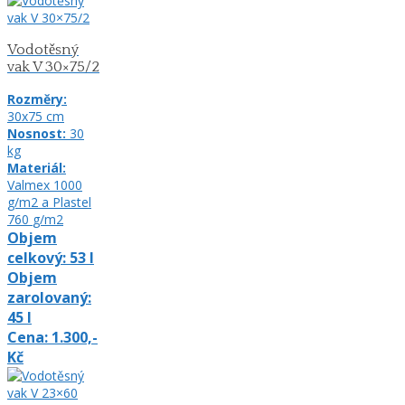
Vodotěsný
vak V 30×75/2
Rozměry:
30x75
cm
Nosnost:
30
kg
Materiál:
Valmex 1000
g/m2 a Plastel
760
g/m2
Objem
celkový:
53
l
Objem
zarolovaný:
45
l
Cena:
1.300,-
Kč