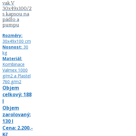
vak V
30x49x100/2
s kapsou na
pádlo a
pumpu
Rozměry:
30x49x100
cm
Nosnost:
30
kg
Materiál:
Kombinace
Valmex 1000
g/m2 a Plastel
760
g/m2
Objem
celkový:
188
l
Objem
zarolovaný:
130
l
Cena:
2.200,-
Kč