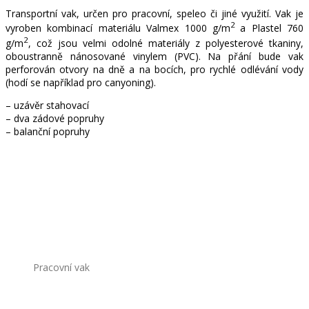
Transportní vak, určen pro pracovní, speleo či jiné využití. Vak je
2
vyroben kombinací materiálu Valmex 1000 g/m
a Plastel 760
2
g/m
, což jsou velmi odolné materiály z polyesterové tkaniny,
oboustranně nánosované vinylem (PVC). Na přání bude vak
perforován otvory na dně a na bocích, pro rychlé odlévání vody
(hodí se například pro canyoning).
– uzávěr stahovací
– dva zádové popruhy
– balanční popruhy
Pracovní vak