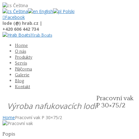
Čeština
Čeština
English
Polski

Facebook
lode (@) hrab.cz |
+420 606 442 734
Hrab Boats
Home
O nás
Produkty
Servis
Půjčovna
Galerie
Blog
Kontakt
Pracovní vak
Výroba nafukovacích lodí
P 30×75/2
Home
Pracovní vak P 30×75/2
Popis