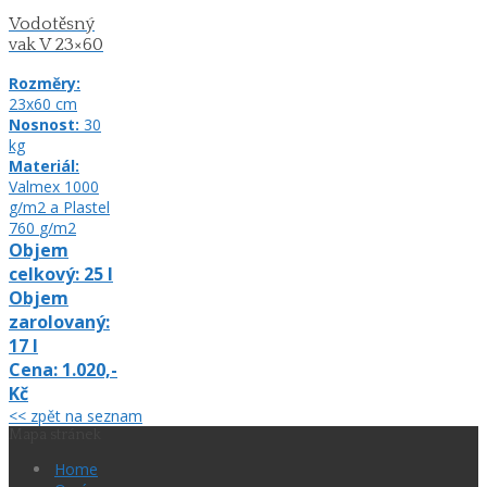
Vodotěsný
vak V 23×60
Rozměry:
23x60
cm
Nosnost:
30
kg
Materiál:
Valmex 1000
g/m2 a Plastel
760
g/m2
Objem
celkový:
25
l
Objem
zarolovaný:
17
l
Cena:
1.020,-
Kč
<< zpět na seznam
Mapa stránek
Home