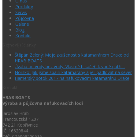
O nás
Produkty
Servis
Půjčovna
Galerie
Blog
Kontakt
Nejnovější články
Štěpán Zelený: Moje zkušenost s katamaránem Drake od
HRAB BOATS
Úvaha od vody bez vody. Vlastně ti kačeři k vodě patří…
Norsko: Jak jsme sbalili katamarány a jeli pádlovat na sever
Hamerský potok 2017 na nafukovacím katamaránu Drake
Kontakt
HRAB BOATS
Výroba a půjčovna nafukovacích lodí
Jaroslav Hrab
Francouzská 1207
742 21 Kopřivnice
IČ: 16620844
DIČ: CZ6009200516