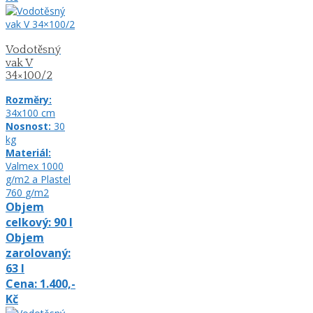
Vodotěsný
vak V
34×100/2
Rozměry:
34x100
cm
Nosnost:
30
kg
Materiál:
Valmex 1000
g/m2 a Plastel
760
g/m2
Objem
celkový:
90
l
Objem
zarolovaný:
63
l
Cena:
1.400,-
Kč