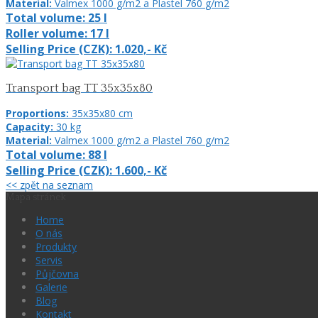
Material:
Valmex 1000 g/m2 a Plastel 760
g/m2
Total volume:
25
l
Roller volume:
17
l
Selling Price (CZK):
1.020,-
Kč
Transport bag TT 35x35x80
Proportions:
35x35x80
cm
Capacity:
30
kg
Material:
Valmex 1000 g/m2 a Plastel 760
g/m2
Total volume:
88
l
Selling Price (CZK):
1.600,-
Kč
<< zpět na seznam
Mapa stránek
Home
O nás
Produkty
Servis
Půjčovna
Galerie
Blog
Kontakt