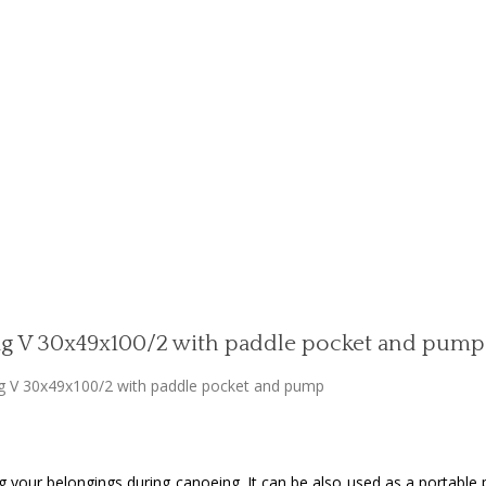
g V 30x49x100/2 with paddle pocket and pump
g V 30x49x100/2 with paddle pocket and pump
ng your belongings during canoeing. It can be also used as a portable