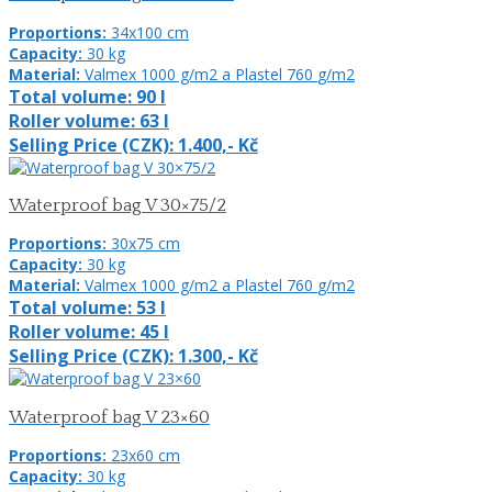
Proportions:
34x100
cm
Capacity:
30
kg
Material:
Valmex 1000 g/m2 a Plastel 760
g/m2
Total volume:
90
l
Roller volume:
63
l
Selling Price (CZK):
1.400,-
Kč
Waterproof bag V 30×75/2
Proportions:
30x75
cm
Capacity:
30
kg
Material:
Valmex 1000 g/m2 a Plastel 760
g/m2
Total volume:
53
l
Roller volume:
45
l
Selling Price (CZK):
1.300,-
Kč
Waterproof bag V 23×60
Proportions:
23x60
cm
Capacity:
30
kg