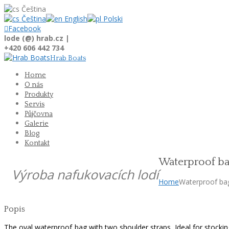
Čeština
Čeština
English
Polski

Facebook
lode (@) hrab.cz |
+420 606 442 734
Hrab Boats
Home
O nás
Produkty
Servis
Půjčovna
Galerie
Blog
Kontakt
Waterproof ba
Výroba nafukovacích lodí
Home
Waterproof ba
Popis
The oval waterproof bag with two shoulder straps. Ideal for stocki