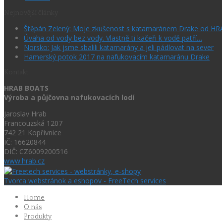
Nejnovější články
Štěpán Zelený: Moje zkušenost s katamaránem Drake od H
Úvaha od vody bez vody. Vlastně ti kačeři k vodě patří…
Norsko: Jak jsme sbalili katamarány a jeli pádlovat na sever
Hamerský potok 2017 na nafukovacím katamaránu Drake
Kontakt
HRAB BOATS
Výroba a půjčovna nafukovacích lodí
Jaroslav Hrab
Francouzská 1207
742 21 Kopřivnice
IČ: 16620844
DIČ: CZ6009200516
www.hrab.cz
Tvorca webstránok a eshopov - FreeTech services
Home
O nás
Produkty