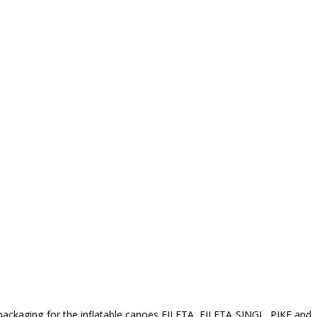
 packaging for the inflatable canoes FILETA, FILETA SINGL, PIKE and