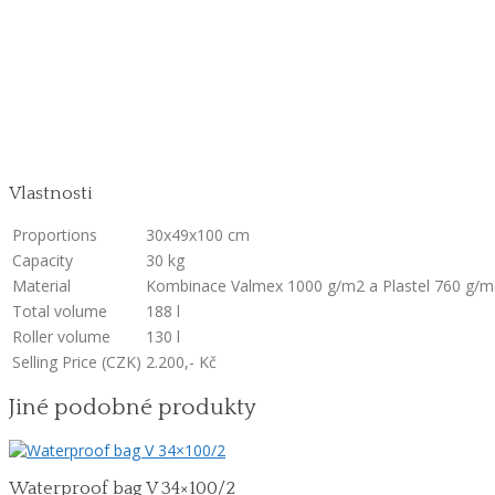
Vlastnosti
Proportions
30x49x100
cm
Capacity
30
kg
Material
Kombinace Valmex 1000 g/m2 a Plastel 760
g/m
Total volume
188
l
Roller volume
130
l
Selling Price (CZK)
2.200,-
Kč
Jiné podobné produkty
Waterproof bag V 34×100/2