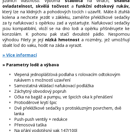
jízdních vlastností. Výborná
stabilita
na vlnách,
snadná
ovladatelnost, skvělá točivost
a
funkční odtokový rukáv,
který lze na klidných a pohodových tocích i uzavřít. Máte-li ztuhlá
kolena a nechcete jezdit v zákleku, zaměňte překližkové sedačky
za ty nafukovací s opěrkou zad a vystartujte. Nafukovací sedačky
jsou kompatibilní, vloží se na dno lodi a opěrku přišněrujete ke
konzolám. K pohonu pak stačí dvoulisté pádlo. Nespornou
výhodou Filety je její
nízká hmotnost
a rozměry, jež umožňují
sbalit loď do vaku, hodit na záda a vyrazit.
» Více informací
» Parametry lodě a výbava
Vlepená jednoplášťová podlaha s rolovacím odtokovým
rukávem s možností uzavření
Samostatná vkládací nafukovací podlážka
Záchytný obvodový popruh
Očka na bagáž a pumpu, ve špicích oka k přenášení
Protioděrové krytí špic
Dvě překližkové sedačky s protiskluzným povrchem, dvě
lanka
Push-push ventily + redukce
Přenosová taška
Na přání vodotěsný vak 147/100l