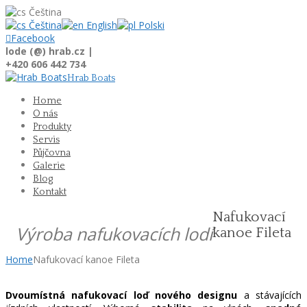
Čeština
Čeština
English
Polski

Facebook
lode (@) hrab.cz |
+420 606 442 734
Hrab Boats
Home
O nás
Produkty
Servis
Půjčovna
Galerie
Blog
Kontakt
Nafukovací
Výroba nafukovacích lodí
kanoe Fileta
Home
Nafukovací kanoe Fileta
Dvoumístná nafukovací loď nového designu
a stávajících