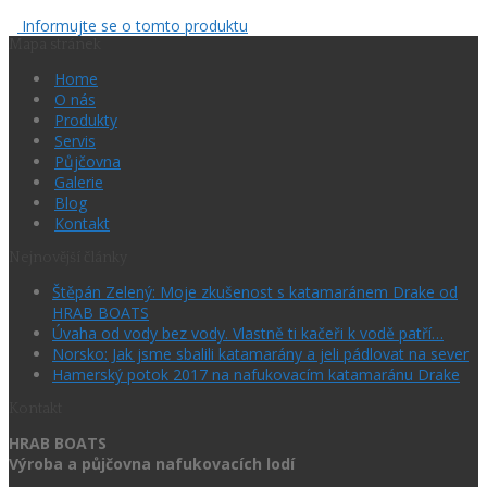
Informujte se o tomto produktu
Mapa stránek
Home
O nás
Produkty
Servis
Půjčovna
Galerie
Blog
Kontakt
Nejnovější články
Štěpán Zelený: Moje zkušenost s katamaránem Drake od
HRAB BOATS
Úvaha od vody bez vody. Vlastně ti kačeři k vodě patří…
Norsko: Jak jsme sbalili katamarány a jeli pádlovat na sever
Hamerský potok 2017 na nafukovacím katamaránu Drake
Kontakt
HRAB BOATS
Výroba a půjčovna nafukovacích lodí