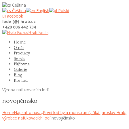
Čeština
Čeština
English
Polski

Facebook
lode (@) hrab.cz |
+420 606 442 734
Hrab Boats
Home
O nás
Produkty
Servis
Půjčovna
Galerie
Blog
Kontakt
Výroba nafukovacích lodí
novojičínsko
Home
Napsali o nás: „První loď byla monstrum“, říká Jaroslav Hrab,
výrobce nafukovacích lodí
novojičínsko