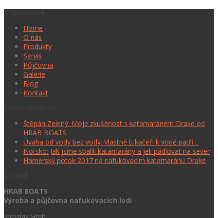
Mapa stránek
Home
O nás
Produkty
Servis
Půjčovna
Galerie
Blog
Kontakt
Nejnovější články
Štěpán Zelený: Moje zkušenost s katamaránem Drake od
HRAB BOATS
Úvaha od vody bez vody. Vlastně ti kačeři k vodě patří…
Norsko: Jak jsme sbalili katamarány a jeli pádlovat na sever
Hamerský potok 2017 na nafukovacím katamaránu Drake
Kontakt
HRAB BOATS
Výroba a půjčovna nafukovacích lodí
Jaroslav Hrab