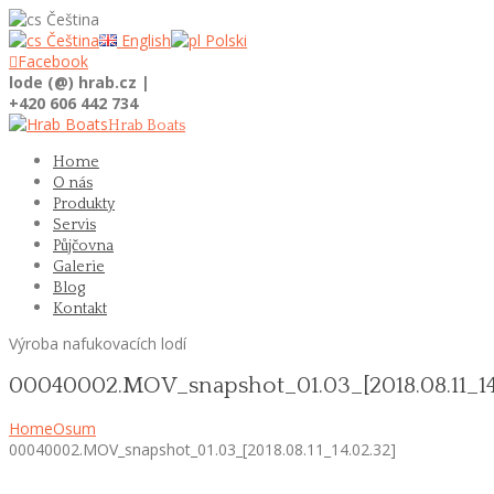
Čeština
Čeština
English
Polski

Facebook
lode (@) hrab.cz |
+420 606 442 734
Hrab Boats
Home
O nás
Produkty
Servis
Půjčovna
Galerie
Blog
Kontakt
Výroba nafukovacích lodí
00040002.MOV_snapshot_01.03_[2018.08.11_14
Home
Osum
00040002.MOV_snapshot_01.03_[2018.08.11_14.02.32]