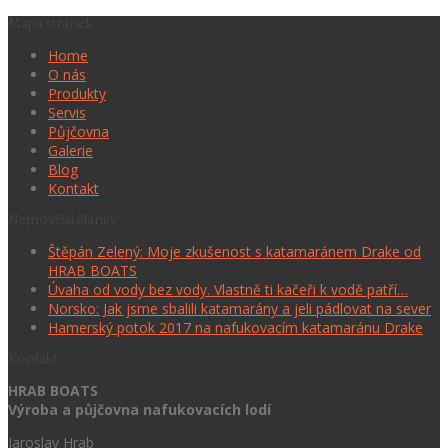
Mapa stránek
Home
O nás
Produkty
Servis
Půjčovna
Galerie
Blog
Kontakt
Nejnovější články
Štěpán Zelený: Moje zkušenost s katamaránem Drake od
HRAB BOATS
Úvaha od vody bez vody. Vlastně ti kačeři k vodě patří…
Norsko: Jak jsme sbalili katamarány a jeli pádlovat na sever
Hamerský potok 2017 na nafukovacím katamaránu Drake
Kontakt
HRAB BOATS
Výroba a půjčovna nafukovacích lodí
Jaroslav Hrab