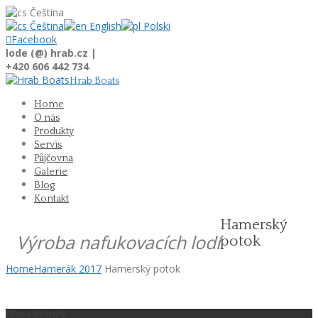
Čeština
Čeština
English
Polski

Facebook
lode (@) hrab.cz |
+420 606 442 734
Hrab Boats
Home
O nás
Produkty
Servis
Půjčovna
Galerie
Blog
Kontakt
Hamerský
Výroba nafukovacích lodí
potok
Home
Hamerák 2017
Hamerský potok
Mapa stránek