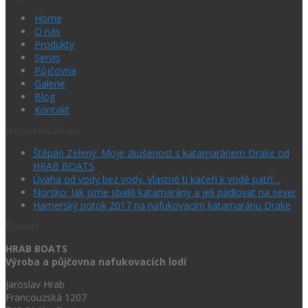
Home
O nás
Produkty
Servis
Půjčovna
Galerie
Blog
Kontakt
Nejnovější články
Štěpán Zelený: Moje zkušenost s katamaránem Drake od
HRAB BOATS
Úvaha od vody bez vody. Vlastně ti kačeři k vodě patří…
Norsko: Jak jsme sbalili katamarány a jeli pádlovat na sever
Hamerský potok 2017 na nafukovacím katamaránu Drake
Kontakt
HRAB BOATS
Výroba a půjčovna nafukovacích lodí
Jaroslav Hrab
Francouzská 1207