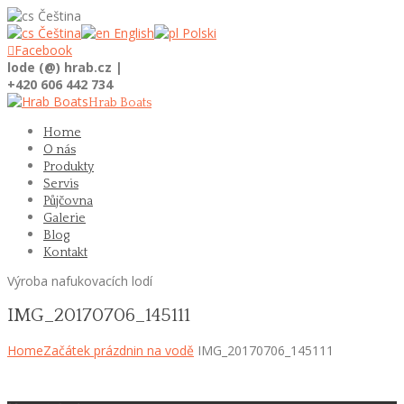
Čeština
Čeština
English
Polski

Facebook
lode (@) hrab.cz |
+420 606 442 734
Hrab Boats
Home
O nás
Produkty
Servis
Půjčovna
Galerie
Blog
Kontakt
Výroba nafukovacích lodí
IMG_20170706_145111
Home
Začátek prázdnin na vodě
IMG_20170706_145111