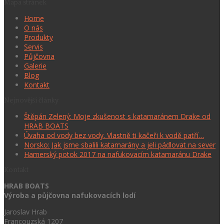
Mapa stránek
Home
O nás
Produkty
Servis
Půjčovna
Galerie
Blog
Kontakt
Nejnovější články
Štěpán Zelený: Moje zkušenost s katamaránem Drake od
HRAB BOATS
Úvaha od vody bez vody. Vlastně ti kačeři k vodě patří…
Norsko: Jak jsme sbalili katamarány a jeli pádlovat na sever
Hamerský potok 2017 na nafukovacím katamaránu Drake
Kontakt
HRAB BOATS
Výroba a půjčovna nafukovacích lodí
Jaroslav Hrab
Francouzská 1207