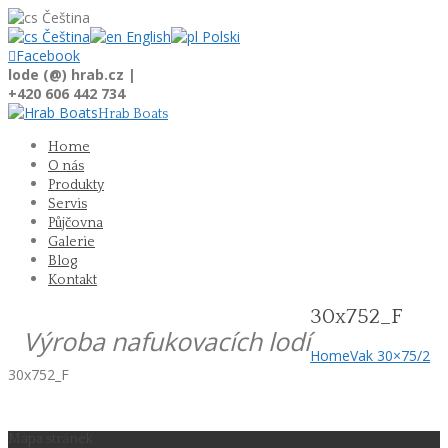
Čeština
Čeština
English
Polski

Facebook
lode (@) hrab.cz |
+420 606 442 734
Hrab Boats
Home
O nás
Produkty
Servis
Půjčovna
Galerie
Blog
Kontakt
30x752_F
Výroba nafukovacích lodí
Home
Vak 30×75/2
30x752_F
Mapa stránek