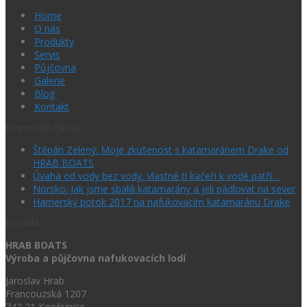
Home
O nás
Produkty
Servis
Půjčovna
Galerie
Blog
Kontakt
Nejnovější články
Štěpán Zelený: Moje zkušenost s katamaránem Drake od
HRAB BOATS
Úvaha od vody bez vody. Vlastně ti kačeři k vodě patří…
Norsko: Jak jsme sbalili katamarány a jeli pádlovat na sever
Hamerský potok 2017 na nafukovacím katamaránu Drake
Kontakt
HRAB BOATS
Výroba a půjčovna nafukovacích lodí
Jaroslav Hrab
Francouzská 1207
742 21 Kopřivnice