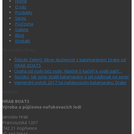
Home
O nás
Produkty
Servis
Půjčovna
Galerie
Blog
Kontakt
Nejnovější články
Štěpán Zelený: Moje zkušenost s katamaránem Drake od
HRAB BOATS
Úvaha od vody bez vody. Vlastně ti kačeři k vodě patří…
Norsko: Jak jsme sbalili katamarány a jeli pádlovat na sever
Hamerský potok 2017 na nafukovacím katamaránu Drake
Kontakt
HRAB BOATS
Výroba a půjčovna nafukovacích lodí
Jaroslav Hrab
Francouzská 1207
742 21 Kopřivnice
IČ: 16620844