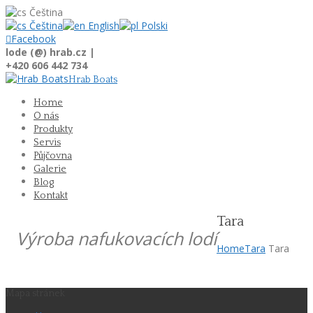
Čeština
Čeština
English
Polski

Facebook
lode (@) hrab.cz |
+420 606 442 734
Hrab Boats
Home
O nás
Produkty
Servis
Půjčovna
Galerie
Blog
Kontakt
Tara
Výroba nafukovacích lodí
Home
Tara
Tara
Mapa stránek