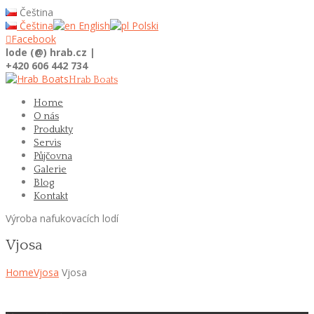
Čeština
Čeština
English
Polski

Facebook
lode (@) hrab.cz |
+420 606 442 734
Hrab Boats
Home
O nás
Produkty
Servis
Půjčovna
Galerie
Blog
Kontakt
Výroba nafukovacích lodí
Vjosa
Home
Vjosa
Vjosa