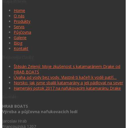
Mapa stránek
Home
O nás
Produkty
Servis
Půjčovna
Galerie
Blog
Kontakt
Nejnovější články
Štěpán Zelený: Moje zkušenost s katamaránem Drake od
HRAB BOATS
Úvaha od vody bez vody. Vlastně ti kačeři k vodě patří…
Norsko: Jak jsme sbalili katamarány a jeli pádlovat na sever
Hamerský potok 2017 na nafukovacím katamaránu Drake
Kontakt
HRAB BOATS
Výroba a půjčovna nafukovacích lodí
Jaroslav Hrab
Francouzská 1207