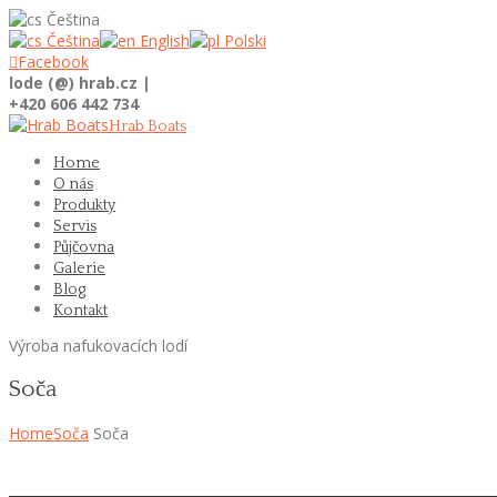
Čeština
Čeština
English
Polski

Facebook
lode (@) hrab.cz |
+420 606 442 734
Hrab Boats
Home
O nás
Produkty
Servis
Půjčovna
Galerie
Blog
Kontakt
Výroba nafukovacích lodí
Soča
Home
Soča
Soča