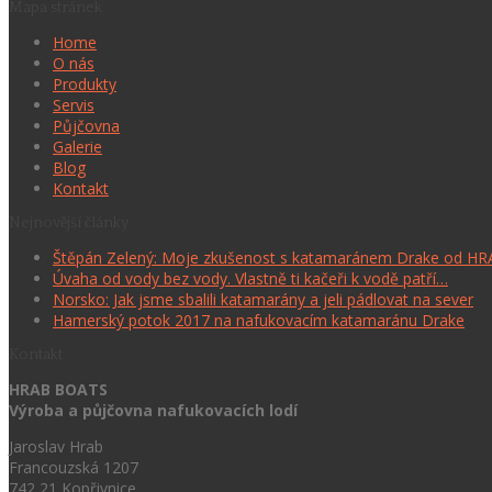
Mapa stránek
Home
O nás
Produkty
Servis
Půjčovna
Galerie
Blog
Kontakt
Nejnovější články
Štěpán Zelený: Moje zkušenost s katamaránem Drake od H
Úvaha od vody bez vody. Vlastně ti kačeři k vodě patří…
Norsko: Jak jsme sbalili katamarány a jeli pádlovat na sever
Hamerský potok 2017 na nafukovacím katamaránu Drake
Kontakt
HRAB BOATS
Výroba a půjčovna nafukovacích lodí
Jaroslav Hrab
Francouzská 1207
742 21 Kopřivnice