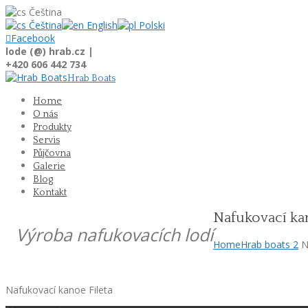
Čeština
Čeština
English
Polski

Facebook
lode (@) hrab.cz |
+420 606 442 734
Hrab Boats
Home
O nás
Produkty
Servis
Půjčovna
Galerie
Blog
Kontakt
Nafukovací ka
Výroba nafukovacích lodí
Home
Hrab boats 2
N
Nafukovací kanoe Fileta