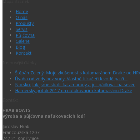
Mapa stránek
Home
O nás
Produkty
Servis
Půjčovna
Galerie
Blog
Kontakt
Nejnovější články
Štěpán Zelený: Moje zkušenost s katamaránem Drake od H
Úvaha od vody bez vody. Vlastně ti kačeři k vodě patří…
Norsko: Jak jsme sbalili katamarány a jeli pádlovat na sever
Hamerský potok 2017 na nafukovacím katamaránu Drake
Kontakt
HRAB BOATS
Výroba a půjčovna nafukovacích lodí
Jaroslav Hrab
Francouzská 1207
742 21 Kopřivnice