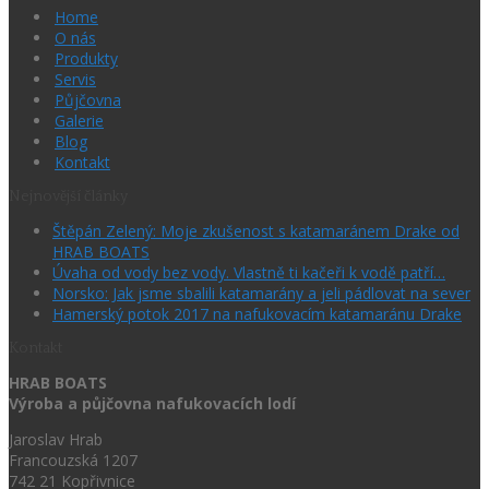
Home
O nás
Produkty
Servis
Půjčovna
Galerie
Blog
Kontakt
Nejnovější články
Štěpán Zelený: Moje zkušenost s katamaránem Drake od
HRAB BOATS
Úvaha od vody bez vody. Vlastně ti kačeři k vodě patří…
Norsko: Jak jsme sbalili katamarány a jeli pádlovat na sever
Hamerský potok 2017 na nafukovacím katamaránu Drake
Kontakt
HRAB BOATS
Výroba a půjčovna nafukovacích lodí
Jaroslav Hrab
Francouzská 1207
742 21 Kopřivnice