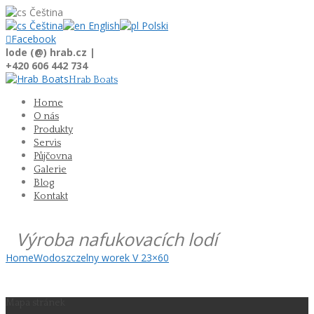
Čeština
Čeština
English
Polski

Facebook
lode (@) hrab.cz |
+420 606 442 734
Hrab Boats
Home
O nás
Produkty
Servis
Půjčovna
Galerie
Blog
Kontakt
Výroba nafukovacích lodí
Home
Wodoszczelny worek V 23×60
Mapa stránek