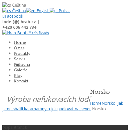
Čeština
Čeština
English
Polski

Facebook
lode (@) hrab.cz |
+420 606 442 734
Hrab Boats
Home
O nás
Produkty
Servis
Půjčovna
Galerie
Blog
Kontakt
Norsko
Výroba nafukovacích lodí
Home
Norsko: Jak
jsme sbalili katamarány a jeli pádlovat na sever
Norsko
Mapa stránek