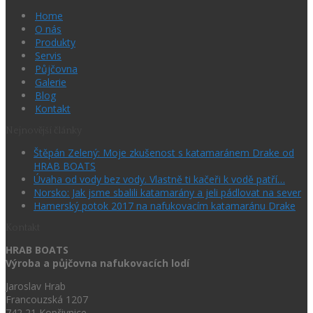
Home
O nás
Produkty
Servis
Půjčovna
Galerie
Blog
Kontakt
Nejnovější články
Štěpán Zelený: Moje zkušenost s katamaránem Drake od
HRAB BOATS
Úvaha od vody bez vody. Vlastně ti kačeři k vodě patří…
Norsko: Jak jsme sbalili katamarány a jeli pádlovat na sever
Hamerský potok 2017 na nafukovacím katamaránu Drake
Kontakt
HRAB BOATS
Výroba a půjčovna nafukovacích lodí
Jaroslav Hrab
Francouzská 1207
742 21 Kopřivnice