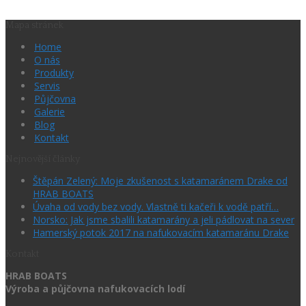
Mapa stránek
Home
O nás
Produkty
Servis
Půjčovna
Galerie
Blog
Kontakt
Nejnovější články
Štěpán Zelený: Moje zkušenost s katamaránem Drake od
HRAB BOATS
Úvaha od vody bez vody. Vlastně ti kačeři k vodě patří…
Norsko: Jak jsme sbalili katamarány a jeli pádlovat na sever
Hamerský potok 2017 na nafukovacím katamaránu Drake
Kontakt
HRAB BOATS
Výroba a půjčovna nafukovacích lodí