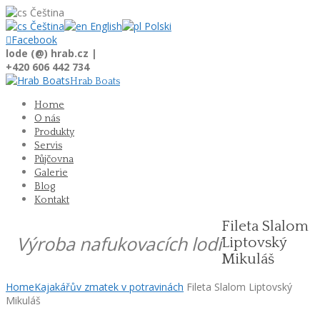
Čeština
Čeština
English
Polski

Facebook
lode (@) hrab.cz |
+420 606 442 734
Hrab Boats
Home
O nás
Produkty
Servis
Půjčovna
Galerie
Blog
Kontakt
Fileta Slalom
Výroba nafukovacích lodí
Liptovský
Mikuláš
Home
Kajakářův zmatek v potravinách
Fileta Slalom Liptovský
Mikuláš