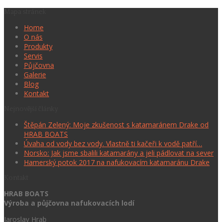
Mapa stránek
Home
O nás
Produkty
Servis
Půjčovna
Galerie
Blog
Kontakt
Nejnovější články
Štěpán Zelený: Moje zkušenost s katamaránem Drake od
HRAB BOATS
Úvaha od vody bez vody. Vlastně ti kačeři k vodě patří…
Norsko: Jak jsme sbalili katamarány a jeli pádlovat na sever
Hamerský potok 2017 na nafukovacím katamaránu Drake
Kontakt
HRAB BOATS
Výroba a půjčovna nafukovacích lodí
Jaroslav Hrab