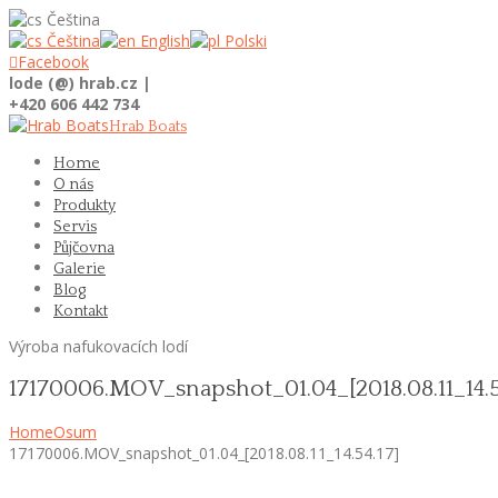
Čeština
Čeština
English
Polski

Facebook
lode (@) hrab.cz |
+420 606 442 734
Hrab Boats
Home
O nás
Produkty
Servis
Půjčovna
Galerie
Blog
Kontakt
Výroba nafukovacích lodí
17170006.MOV_snapshot_01.04_[2018.08.11_14.5
Home
Osum
17170006.MOV_snapshot_01.04_[2018.08.11_14.54.17]