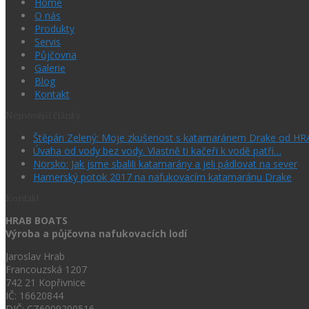
Home
O nás
Produkty
Servis
Půjčovna
Galerie
Blog
Kontakt
Nejnovější články
Štěpán Zelený: Moje zkušenost s katamaránem Drake od H
Úvaha od vody bez vody. Vlastně ti kačeři k vodě patří…
Norsko: Jak jsme sbalili katamarány a jeli pádlovat na sever
Hamerský potok 2017 na nafukovacím katamaránu Drake
Kontakt
HRAB BOATS
Výroba a půjčovna nafukovacích lodí
Jaroslav Hrab
Francouzská 1207
742 21 Kopřivnice
IČ: 16620844
DIČ: CZ6009200516