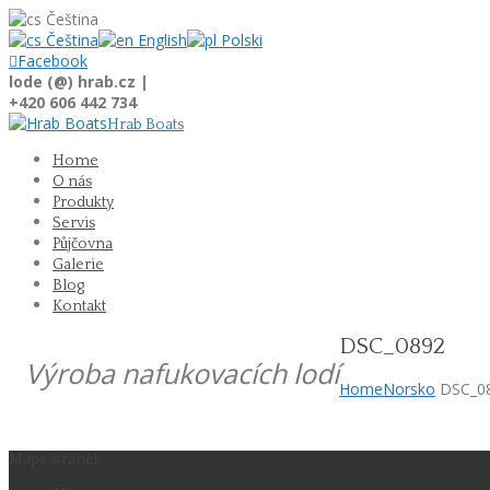
Čeština
Čeština
English
Polski

Facebook
lode (@) hrab.cz |
+420 606 442 734
Hrab Boats
Home
O nás
Produkty
Servis
Půjčovna
Galerie
Blog
Kontakt
DSC_0892
Výroba nafukovacích lodí
Home
Norsko
DSC_0
Mapa stránek