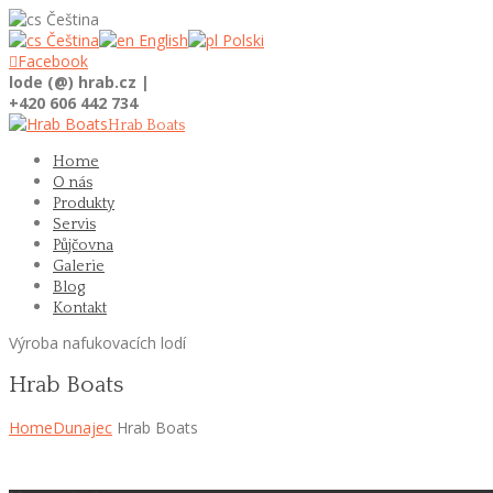
Čeština
Čeština
English
Polski

Facebook
lode (@) hrab.cz |
+420 606 442 734
Hrab Boats
Home
O nás
Produkty
Servis
Půjčovna
Galerie
Blog
Kontakt
Výroba nafukovacích lodí
Hrab Boats
Home
Dunajec
Hrab Boats