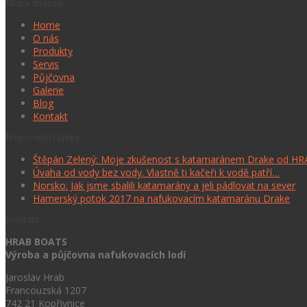
Mapa stránek
Home
O nás
Produkty
Servis
Půjčovna
Galerie
Blog
Kontakt
Nejnovější články
Štěpán Zelený: Moje zkušenost s katamaránem Drake od H
Úvaha od vody bez vody. Vlastně ti kačeři k vodě patří…
Norsko: Jak jsme sbalili katamarány a jeli pádlovat na sever
Hamerský potok 2017 na nafukovacím katamaránu Drake
Kontakt
HRAB BOATS
Výroba a půjčovna nafukovacích lodí
Jaroslav Hrab
Francouzská 1207
742 21 Kopřivnice