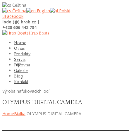
Čeština
Čeština
English
Polski

Facebook
lode (@) hrab.cz |
+420 606 442 734
Hrab Boats
Home
O nás
Produkty
Servis
Půjčovna
Galerie
Blog
Kontakt
Výroba nafukovacích lodí
OLYMPUS DIGITAL CAMERA
Home
Bialka
OLYMPUS DIGITAL CAMERA