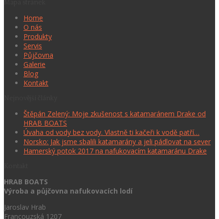
Mapa stránek
Home
O nás
Produkty
Servis
Půjčovna
Galerie
Blog
Kontakt
Nejnovější články
Štěpán Zelený: Moje zkušenost s katamaránem Drake od
HRAB BOATS
Úvaha od vody bez vody. Vlastně ti kačeři k vodě patří…
Norsko: Jak jsme sbalili katamarány a jeli pádlovat na sever
Hamerský potok 2017 na nafukovacím katamaránu Drake
Kontakt
HRAB BOATS
Výroba a půjčovna nafukovacích lodí
Jaroslav Hrab
Francouzská 1207