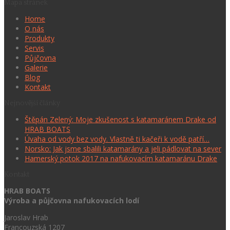
Mapa stránek
Home
O nás
Produkty
Servis
Půjčovna
Galerie
Blog
Kontakt
Nejnovější články
Štěpán Zelený: Moje zkušenost s katamaránem Drake od
HRAB BOATS
Úvaha od vody bez vody. Vlastně ti kačeři k vodě patří…
Norsko: Jak jsme sbalili katamarány a jeli pádlovat na sever
Hamerský potok 2017 na nafukovacím katamaránu Drake
Kontakt
HRAB BOATS
Výroba a půjčovna nafukovacích lodí
Jaroslav Hrab
Francouzská 1207