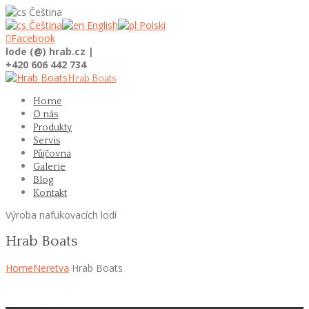
Čeština
Čeština
English
Polski

Facebook
lode (@) hrab.cz |
+420 606 442 734
Hrab Boats
Home
O nás
Produkty
Servis
Půjčovna
Galerie
Blog
Kontakt
Výroba nafukovacích lodí
Hrab Boats
Home
Neretva
Hrab Boats