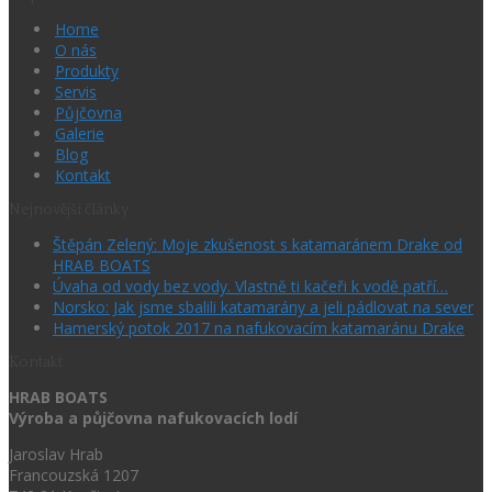
Home
O nás
Produkty
Servis
Půjčovna
Galerie
Blog
Kontakt
Nejnovější články
Štěpán Zelený: Moje zkušenost s katamaránem Drake od
HRAB BOATS
Úvaha od vody bez vody. Vlastně ti kačeři k vodě patří…
Norsko: Jak jsme sbalili katamarány a jeli pádlovat na sever
Hamerský potok 2017 na nafukovacím katamaránu Drake
Kontakt
HRAB BOATS
Výroba a půjčovna nafukovacích lodí
Jaroslav Hrab
Francouzská 1207