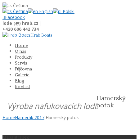
Čeština
Čeština
English
Polski

Facebook
lode (@) hrab.cz |
+420 606 442 734
Hrab Boats
Home
O nás
Produkty
Servis
Půjčovna
Galerie
Blog
Kontakt
Hamerský
Výroba nafukovacích lodí
potok
Home
Hamerák 2017
Hamerský potok
Mapa stránek