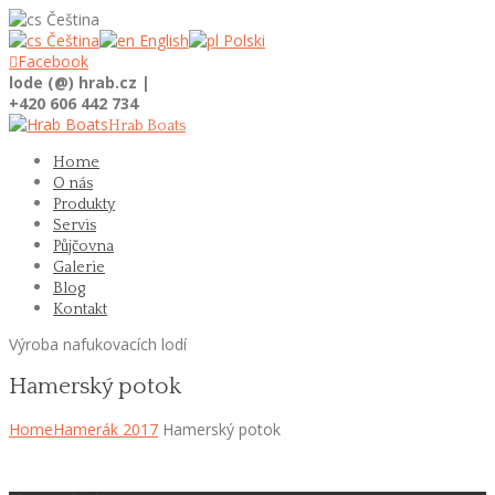
Čeština
Čeština
English
Polski

Facebook
lode (@) hrab.cz |
+420 606 442 734
Hrab Boats
Home
O nás
Produkty
Servis
Půjčovna
Galerie
Blog
Kontakt
Výroba nafukovacích lodí
Hamerský potok
Home
Hamerák 2017
Hamerský potok