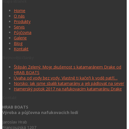
Mapa stránek
Home
O nás
Produkty
Servis
Půjčovna
Galerie
Blog
Kontakt
Nejnovější články
Štěpán Zelený: Moje zkušenost s katamaránem Drake od
HRAB BOATS
Úvaha od vody bez vody. Vlastně ti kačeři k vodě patří…
Norsko: Jak jsme sbalili katamarány a jeli pádlovat na sever
Hamerský potok 2017 na nafukovacím katamaránu Drake
Kontakt
HRAB BOATS
Výroba a půjčovna nafukovacích lodí
Jaroslav Hrab
Francouzská 1207