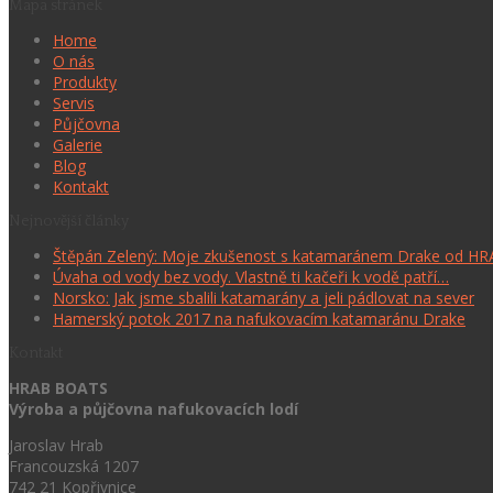
Mapa stránek
Home
O nás
Produkty
Servis
Půjčovna
Galerie
Blog
Kontakt
Nejnovější články
Štěpán Zelený: Moje zkušenost s katamaránem Drake od H
Úvaha od vody bez vody. Vlastně ti kačeři k vodě patří…
Norsko: Jak jsme sbalili katamarány a jeli pádlovat na sever
Hamerský potok 2017 na nafukovacím katamaránu Drake
Kontakt
HRAB BOATS
Výroba a půjčovna nafukovacích lodí
Jaroslav Hrab
Francouzská 1207
742 21 Kopřivnice