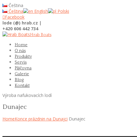
Čeština
Čeština
English
Polski

Facebook
lode (@) hrab.cz |
+420 606 442 734
Hrab Boats
Home
O nás
Produkty
Servis
Půjčovna
Galerie
Blog
Kontakt
Výroba nafukovacích lodí
Dunajec
Home
Konce prázdnin na Dunajci
Dunajec