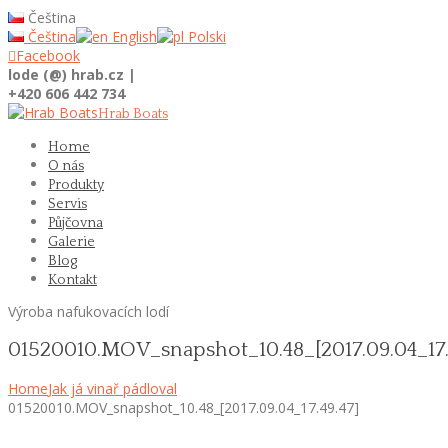
Čeština
Čeština
English
Polski

Facebook
lode (@) hrab.cz |
+420 606 442 734
Hrab Boats
Home
O nás
Produkty
Servis
Půjčovna
Galerie
Blog
Kontakt
Výroba nafukovacích lodí
01520010.MOV_snapshot_10.48_[2017.09.04_17.
Home
Jak já vinař pádloval
01520010.MOV_snapshot_10.48_[2017.09.04_17.49.47]