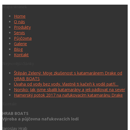
Mapa stránek
Home
O nás
Produkty
Servis
Půjčovna
Galerie
Blog
Kontakt
Nejnovější články
Štěpán Zelený: Moje zkušenost s katamaránem Drake od
HRAB BOATS
Úvaha od vody bez vody. Vlastně ti kačeři k vodě patří…
Norsko: Jak jsme sbalili katamarány a jeli pádlovat na sever
Hamerský potok 2017 na nafukovacím katamaránu Drake
Kontakt
HRAB BOATS
Výroba a půjčovna nafukovacích lodí
Jaroslav Hrab