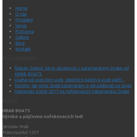
Home
O nás
Produkty
Servis
Půjčovna
Galerie
Blog
Kontakt
Nejnovější články
Štěpán Zelený: Moje zkušenost s katamaránem Drake od
HRAB BOATS
Úvaha od vody bez vody. Vlastně ti kačeři k vodě patří…
Norsko: Jak jsme sbalili katamarány a jeli pádlovat na sever
Hamerský potok 2017 na nafukovacím katamaránu Drake
Kontakt
HRAB BOATS
Výroba a půjčovna nafukovacích lodí
Jaroslav Hrab
Francouzská 1207