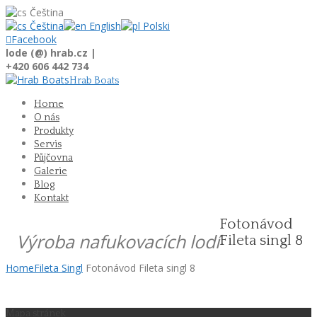
Čeština
Čeština
English
Polski

Facebook
lode (@) hrab.cz |
+420 606 442 734
Hrab Boats
Home
O nás
Produkty
Servis
Půjčovna
Galerie
Blog
Kontakt
Fotonávod
Výroba nafukovacích lodí
Fileta singl 8
Home
Fileta Singl
Fotonávod Fileta singl 8
Mapa stránek