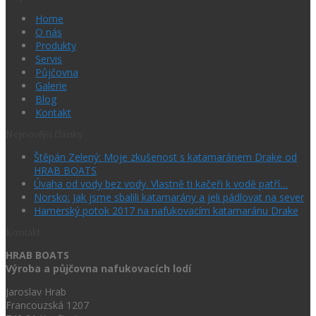
Home
O nás
Produkty
Servis
Půjčovna
Galerie
Blog
Kontakt
Nejnovější články
Štěpán Zelený: Moje zkušenost s katamaránem Drake od
HRAB BOATS
Úvaha od vody bez vody. Vlastně ti kačeři k vodě patří…
Norsko: Jak jsme sbalili katamarány a jeli pádlovat na sever
Hamerský potok 2017 na nafukovacím katamaránu Drake
Kontakt
HRAB BOATS
Výroba a půjčovna nafukovacích lodí
Jaroslav Hrab
Francouzská 1207