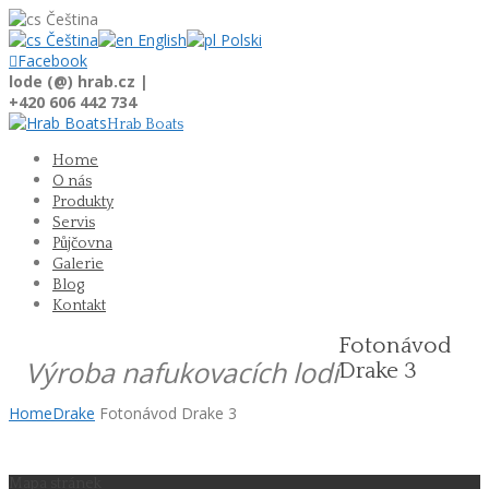
Čeština
Čeština
English
Polski

Facebook
lode (@) hrab.cz |
+420 606 442 734
Hrab Boats
Home
O nás
Produkty
Servis
Půjčovna
Galerie
Blog
Kontakt
Fotonávod
Výroba nafukovacích lodí
Drake 3
Home
Drake
Fotonávod Drake 3
Mapa stránek