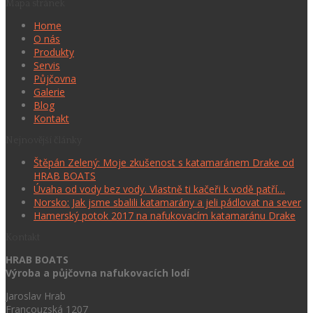
Mapa stránek
Home
O nás
Produkty
Servis
Půjčovna
Galerie
Blog
Kontakt
Nejnovější články
Štěpán Zelený: Moje zkušenost s katamaránem Drake od
HRAB BOATS
Úvaha od vody bez vody. Vlastně ti kačeři k vodě patří…
Norsko: Jak jsme sbalili katamarány a jeli pádlovat na sever
Hamerský potok 2017 na nafukovacím katamaránu Drake
Kontakt
HRAB BOATS
Výroba a půjčovna nafukovacích lodí
Jaroslav Hrab
Francouzská 1207