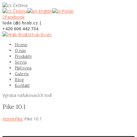
Čeština
Čeština
English
Polski

Facebook
lode (@) hrab.cz |
+420 606 442 734
Hrab Boats
Home
O nás
Produkty
Servis
Půjčovna
Galerie
Blog
Kontakt
Výroba nafukovacích lodí
Pike 10.1
Home
Pike
Pike 10.1