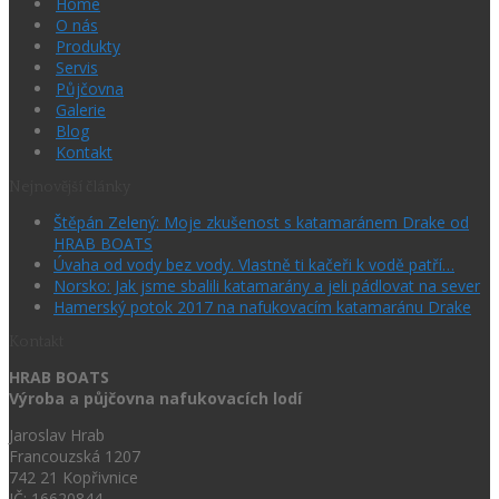
Home
O nás
Produkty
Servis
Půjčovna
Galerie
Blog
Kontakt
Nejnovější články
Štěpán Zelený: Moje zkušenost s katamaránem Drake od
HRAB BOATS
Úvaha od vody bez vody. Vlastně ti kačeři k vodě patří…
Norsko: Jak jsme sbalili katamarány a jeli pádlovat na sever
Hamerský potok 2017 na nafukovacím katamaránu Drake
Kontakt
HRAB BOATS
Výroba a půjčovna nafukovacích lodí
Jaroslav Hrab
Francouzská 1207
742 21 Kopřivnice
IČ: 16620844