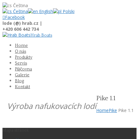
Čeština
Čeština
English
Polski

Facebook
lode (@) hrab.cz |
+420 606 442 734
Hrab Boats
Home
O nás
Produkty
Servis
Půjčovna
Galerie
Blog
Kontakt
Pike 1.1
Výroba nafukovacích lodí
Home
Pike
Pike 1.1
Mapa stránek