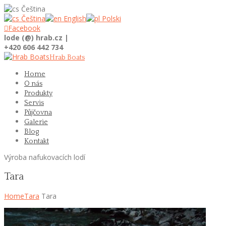
Čeština
Čeština
English
Polski

Facebook
lode (@) hrab.cz |
+420 606 442 734
Hrab Boats
Home
O nás
Produkty
Servis
Půjčovna
Galerie
Blog
Kontakt
Výroba nafukovacích lodí
Tara
Home
Tara
Tara