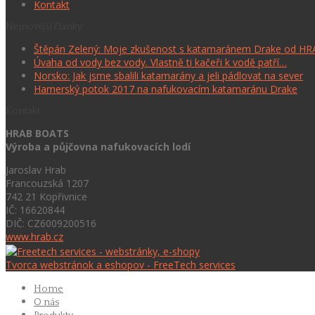
Kontakt
Nejnovější články
Štěpán Zelený: Moje zkušenost s katamaránem Drake od H
Úvaha od vody bez vody. Vlastně ti kačeři k vodě patří…
Norsko: Jak jsme sbalili katamarány a jeli pádlovat na sever
Hamerský potok 2017 na nafukovacím katamaránu Drake
Kontakt
HRAB BOATS
Výroba a půjčovna nafukovacích lodí
Jaroslav Hrab
Francouzská 1207
742 21 Kopřivnice
IČ: 16620844
DIČ: CZ6009200516
www.hrab.cz
Tvorca webstránok a eshopov - FreeTech services
Home
O nás