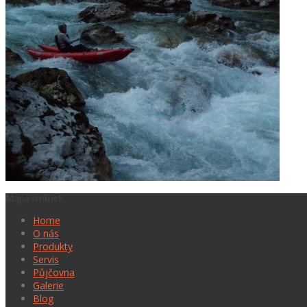
Mapa stránek
Home
O nás
Produkty
Servis
Půjčovna
Galerie
Blog