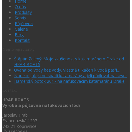
Home
O nás
Produkty
Servis
Půjčovna
Galerie
Blog
Kontakt
Nejnovější články
Štěpán Zelený: Moje zkušenost s katamaránem Drake od
HRAB BOATS
Úvaha od vody bez vody. Vlastně ti kačeři k vodě patří…
Norsko: Jak jsme sbalili katamarány a jeli pádlovat na sever
Hamerský potok 2017 na nafukovacím katamaránu Drake
Kontakt
HRAB BOATS
Výroba a půjčovna nafukovacích lodí
Jaroslav Hrab
Francouzská 1207
742 21 Kopřivnice
IČ: 16620844