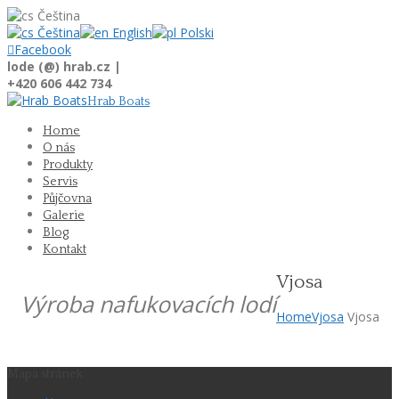
Čeština
Čeština
English
Polski

Facebook
lode (@) hrab.cz |
+420 606 442 734
Hrab Boats
Home
O nás
Produkty
Servis
Půjčovna
Galerie
Blog
Kontakt
Vjosa
Výroba nafukovacích lodí
Home
Vjosa
Vjosa
Mapa stránek