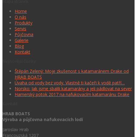
Mapa stránek
Home
O nás
Produkty
Servis
Půjčovna
Galerie
Blog
Kontakt
Nejnovější články
Štěpán Zelený: Moje zkušenost s katamaránem Drake od
HRAB BOATS
Úvaha od vody bez vody. Vlastně ti kačeři k vodě patří…
Norsko: Jak jsme sbalili katamarány a jeli pádlovat na sever
Hamerský potok 2017 na nafukovacím katamaránu Drake
Kontakt
HRAB BOATS
Výroba a půjčovna nafukovacích lodí
Jaroslav Hrab
Francouzská 1207