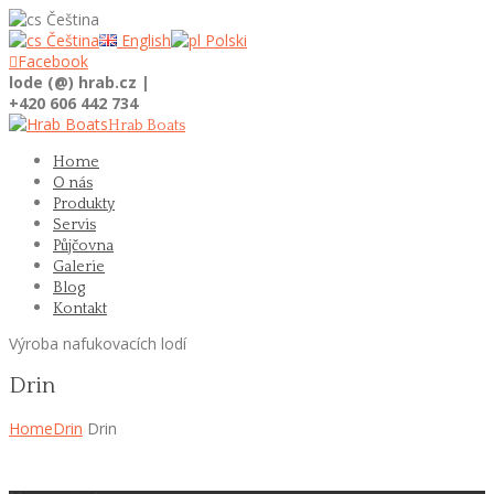
Čeština
Čeština
English
Polski

Facebook
lode (@) hrab.cz |
+420 606 442 734
Hrab Boats
Home
O nás
Produkty
Servis
Půjčovna
Galerie
Blog
Kontakt
Výroba nafukovacích lodí
Drin
Home
Drin
Drin