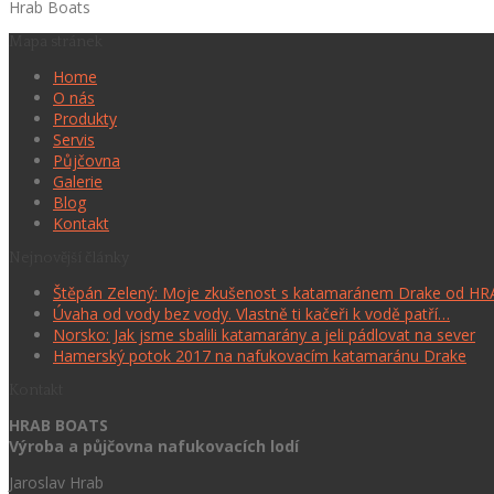
Hrab Boats
Mapa stránek
Home
O nás
Produkty
Servis
Půjčovna
Galerie
Blog
Kontakt
Nejnovější články
Štěpán Zelený: Moje zkušenost s katamaránem Drake od H
Úvaha od vody bez vody. Vlastně ti kačeři k vodě patří…
Norsko: Jak jsme sbalili katamarány a jeli pádlovat na sever
Hamerský potok 2017 na nafukovacím katamaránu Drake
Kontakt
HRAB BOATS
Výroba a půjčovna nafukovacích lodí
Jaroslav Hrab