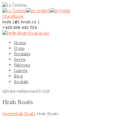
Čeština
Čeština
English
Polski

Facebook
lode (@) hrab.cz |
+420 606 442 734
Hrab Boats
Home
O nás
Produkty
Servis
Půjčovna
Galerie
Blog
Kontakt
Výroba nafukovacích lodí
Hrab Boats
Home
Hrab Boats
Hrab Boats